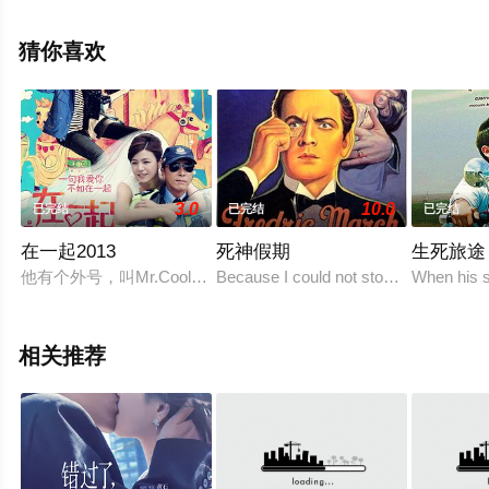
等演员精彩演绎的美国电影，手机免费观看高清无删减完
整版电影大全就上星空电影网，更多相关信息可移步至豆
猜你喜欢
瓣电影、电视猫或剧情网等平台了解。
3.0
10.0
已完结
已完结
已完结
在一起2013
死神假期
生死旅途
他有个外号，叫Mr.Cool（甄子丹 饰），其实他也想笑，可惜
Because I could not stop for Death, he 
When his s
相关推荐