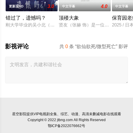
3.0
4.0
更新至HD
中文字幕
中文字幕
错过了，遗憾吗？
顶楼大象
保育园老
刚大学毕业的吴小北（庄达菲 饰）被初恋男友李天昊（周澄奧 
贤友（张赫 饰）是一位小有名气的作
2025 / 
影视评论
共
0
条 “欲仙欲死/微型死亡” 影评
星空影院
提供VIP电视剧全集、综艺、动漫、高清未删减电影在线观看
Copyright © 2022 jtbng.com All Rights Reserved
鄂ICP备2022076662号