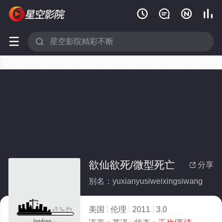






欲仙欲死/微型死亡
分享

别名：yuxianyusiweixingsiwang
美国
伦理
2011
3.0