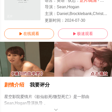
语言：
英语
状态：
正片/高清
- 免费在线观看
导演：
Sean,Hogan
主演：
Daniel,Brocklebank,Christopher,Fairbank,Siubhan,Harrison
正片
更新时间：
2024-07-30
在线观看
极速观看


剧情介绍
我要评分
星空影院爱情片《欲仙欲死/微型死亡》是一部由
Sean,Hogan导演执导，
Daniel,Brocklebank,Christopher,Fairbank,Siubhan,Harrison
