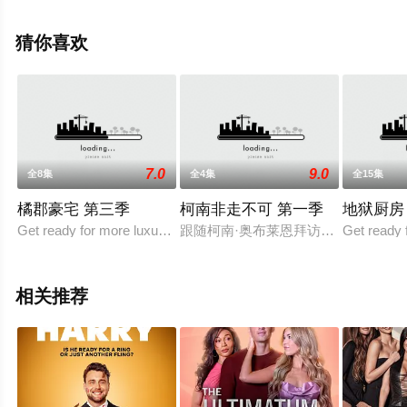
上星空电影网，更多相关信息可移步至豆瓣综艺、电视猫
或剧情网等平台了解。
猜你喜欢
7.0
9.0
全8集
全4集
全15集
橘郡豪宅 第三季
柯南非走不可 第一季
地狱厨房
Get ready for more luxury real estate with a side of drama: Netflix
跟随柯南·奥布莱恩拜访他通过播客《
Get ready 
相关推荐