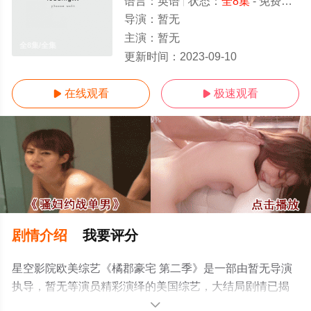
语言：
英语
状态：
全8集
- 免费在线观看
导演：
暂无
主演：
暂无
全8集/全集
更新时间：
2023-09-10
在线观看
极速观看


剧情介绍
我要评分
星空影院欧美综艺《橘郡豪宅 第二季》是一部由暂无导演
执导，暂无等演员精彩演绎的美国综艺，大结局剧情已揭
晓（全8集），手机免费观看高清无删减完整版综艺节目就
