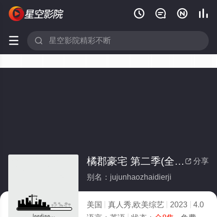






橘郡豪宅 第二季(全集)
分享

别名：jujunhaozhaidierji
美国
真人秀,欧美综艺
2023
4.0