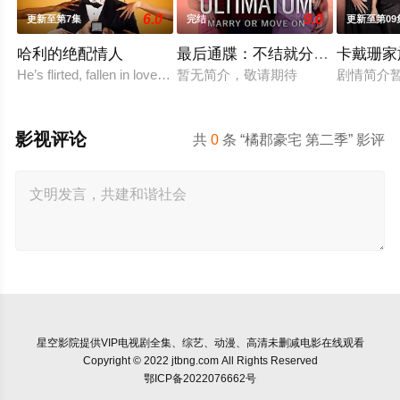
6.0
9.0
更新至第7集
完结
更新至第09
哈利的绝配情人
最后通牒：不结就分 第四季
卡戴珊家
He’s flirted, fallen in love, hooked up, and broken up. He’s even p
暂无简介，敬请期待
剧情简介
影视评论
共
0
条 “橘郡豪宅 第二季” 影评
星空影院
提供VIP电视剧全集、综艺、动漫、高清未删减电影在线观看
Copyright © 2022 jtbng.com All Rights Reserved
鄂ICP备2022076662号