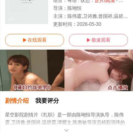
语言：
粤语
状态：
正片/高清
- 免费在线观看
导演：
陈翊恒
主演：
陈伟霆,卫诗雅,曾国祥,温碧霞,谭耀文,陈惠敏
正片
更新时间：
2026-05-30
在线观看
极速观看


剧情介绍
我要评分
星空影院剧情片《扎职》是一部由陈翊恒导演执导，陈伟
霆,卫诗雅,曾国祥,温碧霞,谭耀文,陈惠敏等演员精彩演绎的
中国香港电影，手机免费观看高清无删减完整版电影大全
