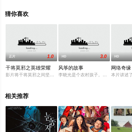
就上星空电影网，更多相关信息可移步至豆瓣电影、电视
猫或剧情网等平台了解。
猜你喜欢
1.0
3.0
正片
HD
HD
干将莫邪之英雄荣耀
风筝的故事
网络奇缘
影片将干将莫邪之间坚贞不渝的爱情、眉间赤与山中客之间的侠
李晓光是个农村孩子。他小时候酷爱
本片讲述
相关推荐