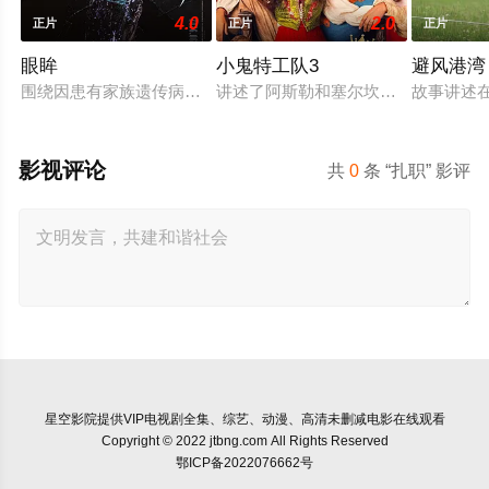
4.0
2.0
正片
正片
正片
眼眸
小鬼特工队3
避风港湾
围绕因患有家族遗传病而导致视力逐渐丧失的摄影师瑞真展开。
讲述了阿斯勒和塞尔坎在休产假期间
故事讲述
影视评论
共
0
条 “扎职” 影评
星空影院
提供VIP电视剧全集、综艺、动漫、高清未删减电影在线观看
Copyright © 2022 jtbng.com All Rights Reserved
鄂ICP备2022076662号