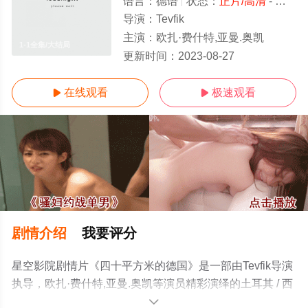
语言：
德语
状态：
正片/高清
- 免费在线观看
导演：
Tevfik
主演：
欧扎·费什特,亚曼.奥凯
1-1全集/大结局
更新时间：
2023-08-27
在线观看
极速观看


剧情介绍
我要评分
星空影院剧情片《四十平方米的德国》是一部由Tevfik导演
执导，欧扎·费什特,亚曼.奥凯等演员精彩演绎的土耳其 / 西
德电影，大结局剧情已揭晓（1-1全集），手机免费观看高
