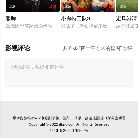
4.0
2.0
正片
正片
正片
眼眸
小鬼特工队3
避风港湾
围绕因患有家族遗传病而导致视力逐渐丧失的摄影师瑞真展开。
讲述了阿斯勒和塞尔坎在休产假期间
故事讲述
影视评论
共
0
条 “四十平方米的德国” 影评
星空影院
提供VIP电视剧全集、综艺、动漫、高清未删减电影在线观看
Copyright © 2022 jtbng.com All Rights Reserved
鄂ICP备2022076662号