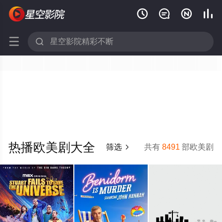






热播欧美剧大全
筛选
共有
8491
部欧美剧
