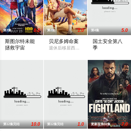
8.0
1.0
5.0
第3集
第2集
第4集
斯图尔特未能
贝尼多姆命案
国土安全第八
拯救宇宙
季
退休后移居西班牙贝尼多姆经营酒吧的英
故事聚焦《大爆炸》的漫画书老板斯图尔特·布鲁姆，他弄坏了一个谢
《国土安全》最终
10.0
1.0
7.0
第12集完结
第12集完结
更新至第02集