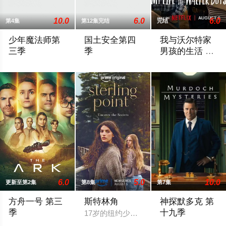
10.0
6.0
6.0
第4集
第12集完结
完结
少年魔法师第
国土安全第四
我与沃尔特家
三季
季
男孩的生活 第
三季
Wizards Of Waverly Place是Disney Chann
第四季主要描述Carrie以一个情报官
Ahead of the arrival
6.0
5.0
10.0
更新至第2集
第8集
第7集
方舟一号 第三
斯特林角
神探默多克 第
季
十九季
17岁的纽约少女Annie（艾拉·鲁宾
官方宣布第三季
剧情简介暂缺，敬