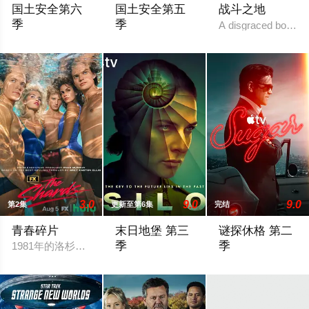
国土安全第六
国土安全第五
战斗之地
季
季
A disgraced boxing 
在德国转了一圈后，美剧《国土安全》第六季的故事将回到美国纽约，在近
《国土安全》第五季的故事将发生在柏林，时间
3.0
9.0
9.0
第2集
更新至第6集
完结
青春碎片
末日地堡 第三
谜探休格 第二
季
季
1981年的洛杉矶 ，一班精英名校的高中生原本过住灿烂生活，直至
当下，Juliette Nichols在被迫接受
《谜探休格》以当