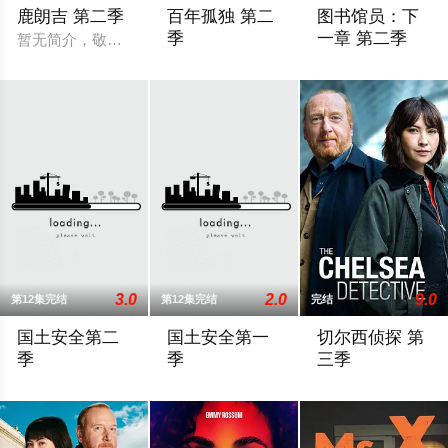
鹿朗吉 第二季
百年孤独 第二
图书馆员：下
季
一章 第二季
暂无简介，敬请期待
马孔多迎来了艰难的时刻，乌苏拉·伊瓜兰
Deadline can reveal
3.0
2.0
9.0
第12集完结
第12集完结
完结
国土安全第二
国土安全第一
切尔西侦探 第
季
季
三季
《国土安全》根据一部以色列剧集改编，是一部带有心理惊悚味道的悬疑剧，
中情局反恐事务的特工Carrie（克莱尔·
Filming has begun i