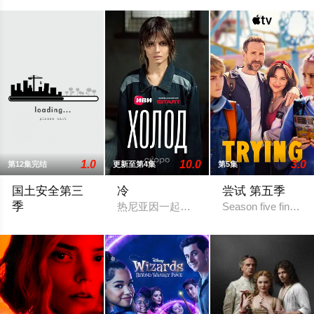
1.0
10.0
3.0
第12集完结
更新至第4集
第5集
国土安全第三
冷
尝试 第五季
季
热尼亚因一起事故而被不公正地监禁，她的
Season five finds N
于2013年9月29日播出的《国土》第三季将紧承上季末的悲惨结尾，由Carrie (C