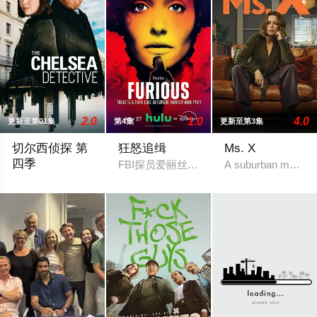
2.0
1.0
4.0
更新至第01集
第4集
更新至第3集
切尔西侦探 第
狂怒追缉
Ms. X
四季
FBI探员爱丽丝·布莱克（埃米·罗森 
A suburban mom and h
切尔西侦探 第四季