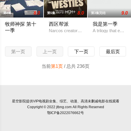
8.0
8.0
9.0
第8集
第5集
第3集完结
牧师神探 第十
西区帮派
我是第一季
一季
Narcos creator Chris Brancato is developin
A trilogy that expl
那是令人激动的 63 年夏天，阿尔菲正在逐渐了解自己的过去
第一页
上一页
下一页
最后页
当前
第1页
/ 总共 236页
星空影院
提供VIP电视剧全集、综艺、动漫、高清未删减电影在线观看
Copyright © 2022 jtbng.com All Rights Reserved
鄂ICP备2022076662号