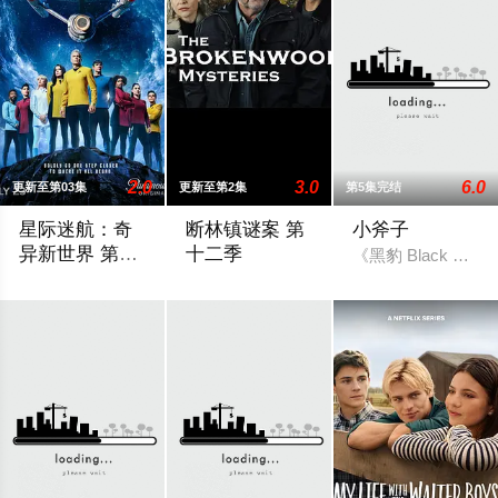
2.0
3.0
6.0
更新至第03集
更新至第2集
第5集完结
星际迷航：奇
断林镇谜案 第
小斧子
异新世界 第四
十二季
《黑豹 Black Pan
季
《星际迷航：奇异新世界》已续订第四季。
The 12th season of the New Zealand drama 