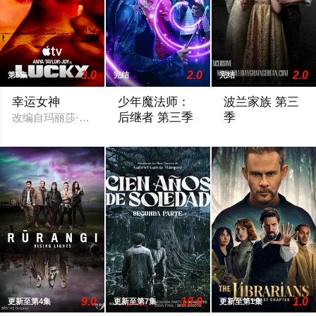
3.0
2.0
2.0
第5集
完结
完结
幸运女神
少年魔法师：
波兰家族 第三
后继者 第三季
季
改编自玛丽莎·斯塔普利的同名畅销小说，讲述专业骗子“幸运儿”露
Billie, still reeling from losing Alex at the
The renewal was firs
9.0
10.0
1.0
更新至第4集
更新至第7集
更新至第1集